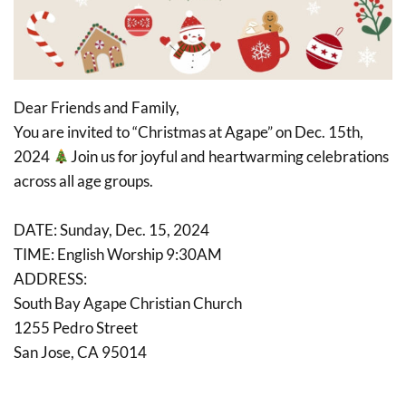
Dear Friends and Family,
You are invited to “Christmas at Agape” on Dec. 15th,
2024
Join us for joyful and heartwarming celebrations
across all age groups.
DATE: Sunday, Dec. 15, 2024
TIME: English Worship 9:30AM
ADDRESS:
South Bay Agape Christian Church
1255 Pedro Street
San Jose, CA 95014