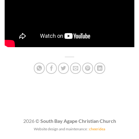
2026 ©
South Bay Agape Christian Church
Website design and maintenance :
cheeridea