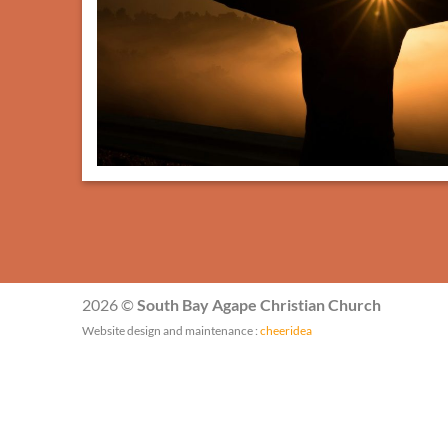
2026 ©
South Bay Agape Christian Church
Website design and maintenance :
cheeridea