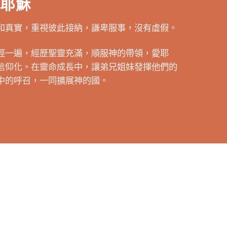
望耶穌
和真實，重視彼此接納，謙卑服事，沒有虛假。
經一遍，經歷聖靈充滿，順服神的帶領，愛耶
信仰化。在靈命成長中，讓弟兄姐妹發揮他們的
中的呼召，一同擴展神的國。