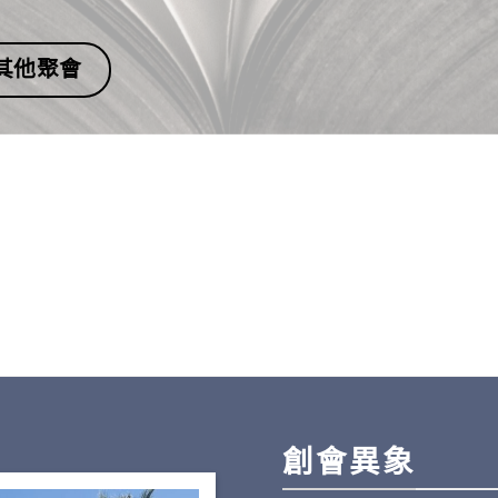
其他聚會
創會異象