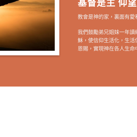
基督是主 仰
教會是神的家，裏面有愛
我們鼓勵弟兄姐妹一年讀
穌，使信仰生活化，生活
恩賜，實現神在各人生命