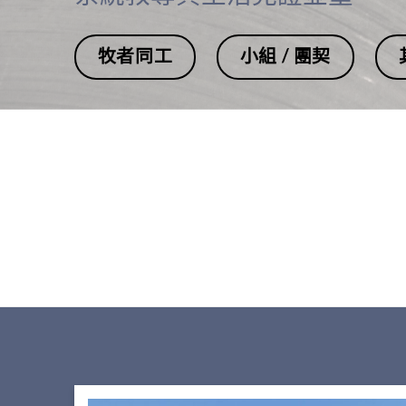
牧者同工
小組 / 團契