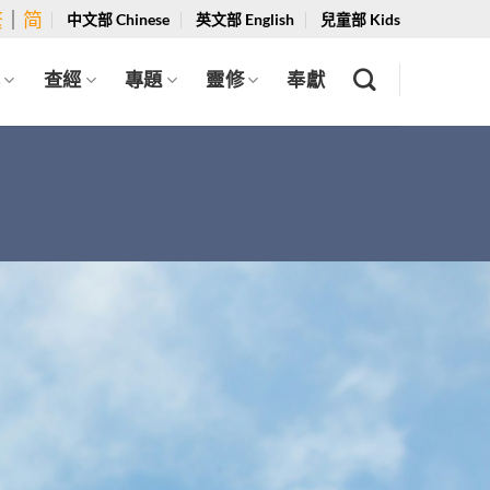
繁
｜
简
中文部 Chinese
英文部 English
兒童部 Kids
學
查經
專題
靈修
奉獻