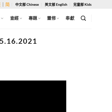
繁
｜
简
中文部 Chinese
英文部 English
兒童部 Kids
學
查經
專題
靈修
奉獻
16.2021