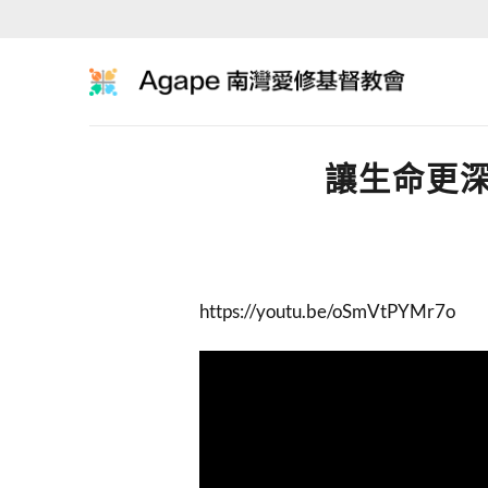
Skip
to
content
讓生命更深紮
https://youtu.be/oSmVtPYMr7o